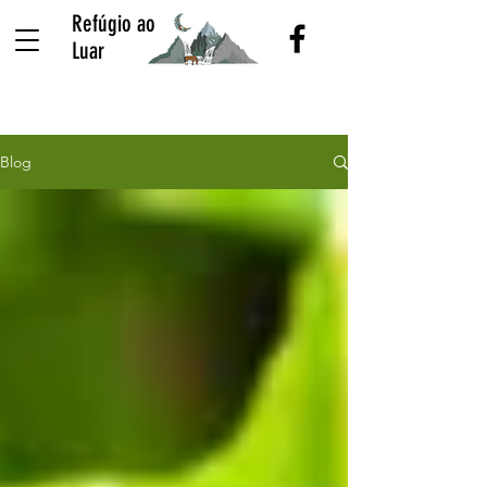
Refúgio ao
Luar
Blog